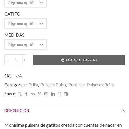
hasta
20,00€
GATITO
MEDIDAS
AÑADIR AL CARRITO
Pulseras
Gatitos
con
SKU:
N/A
cuentas
de
Categories:
Brilla
,
Pulsera Boho
,
Pulseras
,
Pulseras Brilla
nacar
cantidad
Share:
DESCRIPCIÓN
Monísima pulsera de gatitos creada con cuentas de nacar en