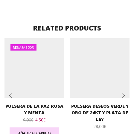
RELATED PRODUCTS
REBAJAS 50%
PULSERA DE LA PAZ ROSA
PULSERA DESEOS VERDE Y
Y MENTA
ORO DE 24KT Y PLATA DE
LEY
El
El
9,00
€
4,50
€
precio
precio
28,00
€
original
actual
Est
AÑADIR AL CARRITO