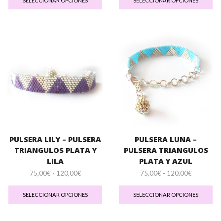
SELECCIONAR OPCIONES
SELECCIONAR OPCIONES
desde
tiene
tie
75,00€
múltiples
múl
hasta
variantes.
var
120,00€
Las
La
opciones
op
se
se
pueden
pu
elegir
ele
en
en
la
la
página
pá
de
de
producto
pr
PULSERA LILY – PULSERA
PULSERA LUNA –
TRIANGULOS PLATA Y
PULSERA TRIANGULOS
LILA
PLATA Y AZUL
Rango
Rango
75,00
€
-
120,00
€
75,00
€
-
120,00
€
de
Este
de
Es
precios:
producto
precios:
pr
SELECCIONAR OPCIONES
SELECCIONAR OPCIONES
desde
tiene
desde
tie
75,00€
múltiples
75,00€
múl
hasta
variantes.
hasta
var