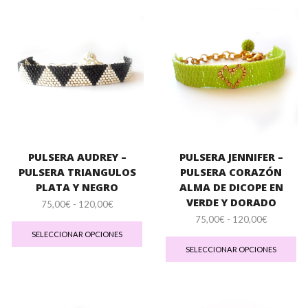
120,00€
Las
120,00€
La
opciones
op
se
se
pueden
pu
elegir
ele
en
en
la
la
página
pá
de
de
producto
pr
PULSERA AUDREY –
PULSERA JENNIFER –
PULSERA TRIANGULOS
PULSERA CORAZÓN
PLATA Y NEGRO
ALMA DE DICOPE EN
VERDE Y DORADO
Rango
75,00
€
-
120,00
€
de
Este
Rango
75,00
€
-
120,00
€
precios:
producto
de
Es
SELECCIONAR OPCIONES
desde
tiene
precios:
pr
SELECCIONAR OPCIONES
75,00€
múltiples
desde
tie
hasta
variantes.
75,00€
múl
120,00€
Las
hasta
var
opciones
120,00€
La
se