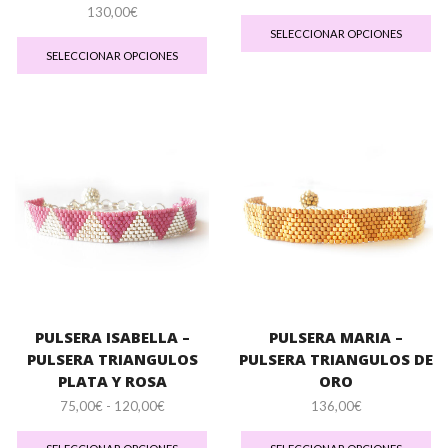
Es
130,00
€
pr
Este
SELECCIONAR OPCIONES
tie
producto
SELECCIONAR OPCIONES
múl
tiene
var
múltiples
La
variantes.
op
Las
se
opciones
pu
se
ele
pueden
en
elegir
la
en
pá
la
de
página
pr
de
producto
PULSERA ISABELLA –
PULSERA MARIA –
PULSERA TRIANGULOS
PULSERA TRIANGULOS DE
PLATA Y ROSA
ORO
Rango
75,00
€
-
120,00
€
136,00
€
de
Este
Es
precios:
producto
pr