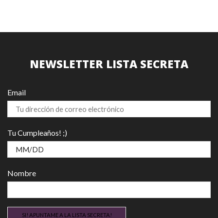
página
pá
de
de
producto
pr
NEWSLETTER LISTA SECRETA
Email
Tu Cumpleaños! ;)
Nombre