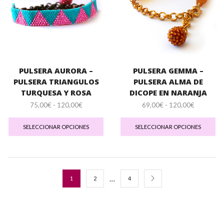
elegir
ele
en
en
la
la
página
pá
de
de
producto
pr
PULSERA AURORA –
PULSERA GEMMA –
PULSERA TRIANGULOS
PULSERA ALMA DE
TURQUESA Y ROSA
DICOPE EN NARANJA
Rango
Rango
75,00
€
-
120,00
€
69,00
€
-
120,00
€
de
Este
de
Es
precios:
producto
precios:
pr
SELECCIONAR OPCIONES
SELECCIONAR OPCIONES
desde
tiene
desde
tie
75,00€
múltiples
69,00€
múl
hasta
variantes.
hasta
var
120,00€
Las
120,00€
La
opciones
op
…
1
2
4
se
se
pueden
pu
elegir
ele
en
en
la
la