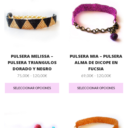
op
pueden
se
elegir
pu
en
ele
la
en
página
la
de
pá
producto
de
pr
PULSERA MELISSA –
PULSERA MIA – PULSERA
PULSERA TRIANGULOS
ALMA DE DICOPE EN
DORADO Y NEGRO
FUCSIA
Rango
Rango
75,00
€
-
120,00
€
69,00
€
-
120,00
€
de
Este
de
Es
precios:
producto
precios:
pr
SELECCIONAR OPCIONES
SELECCIONAR OPCIONES
desde
tiene
desde
tie
75,00€
múltiples
69,00€
múl
hasta
variantes.
hasta
var
120,00€
Las
120,00€
La
opciones
op
se
se
pueden
pu