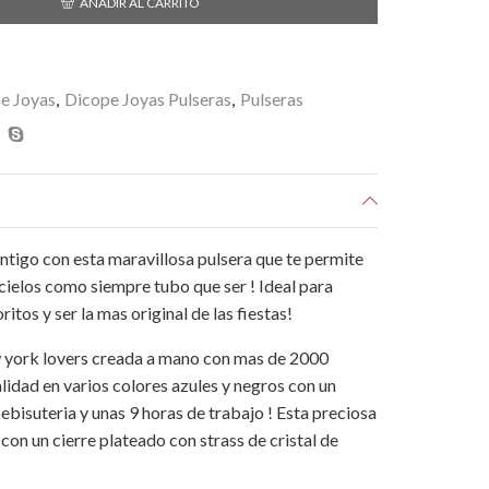
AÑADIR AL CARRITO
e Joyas
,
Dicope Joyas Pulseras
,
Pulseras
tigo con esta maravillosa pulsera que te permite
acielos como siempre tubo que ser ! Ideal para
itos y ser la mas original de las fiestas!
ew york lovers creada a mano con mas de 2000
calidad en varios colores azules y negros con un
bisuteria y unas 9 horas de trabajo ! Esta preciosa
 con un cierre plateado con strass de cristal de