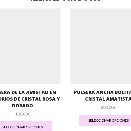
SERA DE LA AMISTAD EN
PULSERA ANCHA BOLIT
RIOS DE CRISTAL ROSA Y
CRISTAL AMATIST
DORADO
200,00
€
100,00
€
Este
SELECCIONAR OPCIONES
producto
SELECCIONAR OPCIONES