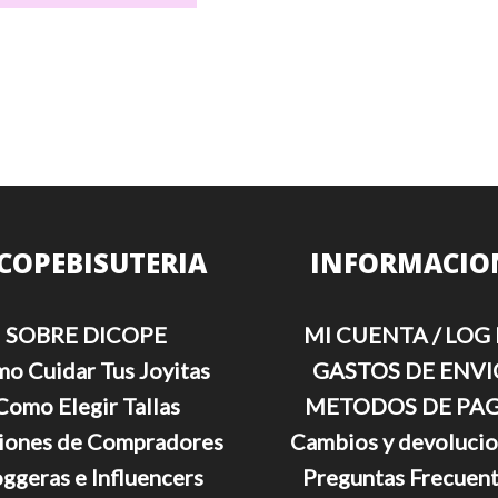
tiene
múltiples
variantes.
Las
opciones
se
pueden
elegir
en
la
página
COPEBISUTERIA
INFORMACIO
de
producto
SOBRE DICOPE
MI CUENTA / LOG 
o Cuidar Tus Joyitas
GASTOS DE ENVI
Como Elegir Tallas
METODOS DE PA
iones de Compradores
Cambios y devoluci
ggeras e Influencers
Preguntas Frecuen