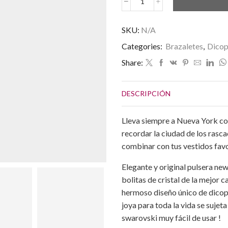
Pulsera
New
York
SKU:
N/A
Lovers
Categories:
Brazaletes
,
Dicop
en
Abalorios
Share:
Azul
-
Pulsera
DESCRIPCIÓN
Nueva
York
cantidad
Lleva siempre a Nueva York con
recordar la ciudad de los rasc
combinar con tus vestidos favor
Elegante y original pulsera n
bolitas de cristal de la mejor 
hermoso diseño único de dicope
joya para toda la vida se sujeta
swarovski muy fácil de usar !