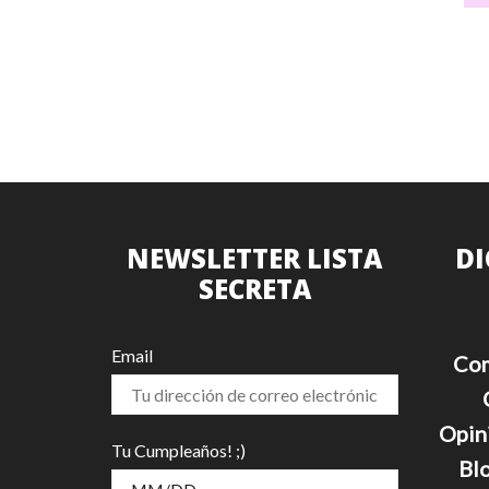
múltiples
variantes.
Las
opciones
se
pueden
elegir
en
la
página
de
NEWSLETTER LISTA
DI
producto
SECRETA
Email
Com
Opin
Tu Cumpleaños! ;)
Blo