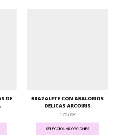
AS DE
BRAZALETE CON ABALORIOS
PULS
A
DELICAS ARCOIRIS
PLAT
AB
170,00
€
Este
Este
producto
producto
SELECCIONAR OPCIONES
tiene
tiene
S