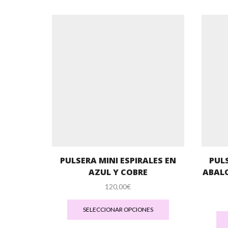
PULSERA MINI ESPIRALES EN
PUL
AZUL Y COBRE
ABALO
120,00
€
Este
producto
SELECCIONAR OPCIONES
tiene