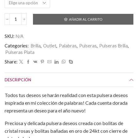
AÑADIR AL CARRITO
Pulsera
Deseos
Rosa
SKU:
N/A
y
Oro
Categories:
Brilla
,
Outlet
,
Palabras
,
Pulseras
,
Pulseras Brilla
,
de
Pulseras Plata
24kt
con
Share:
plata
de
ley
DESCRIPCIÓN
cantidad
Todos tus deseos se harán realidad con esta pulsera deseos
inspirada en mi colección de palabras! Cada cuenta dorada
representa un deseo para el año nuevo!
Preciosa y delicada pulsera deseos creada con bolitas de
cristal rosas y bolitas bañadas en oro de 24kt con cierre de