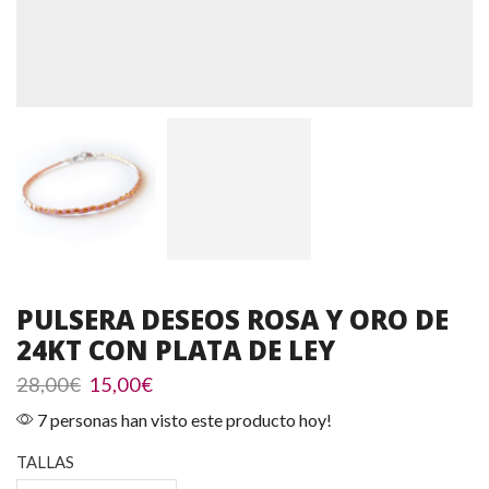
PULSERA DESEOS ROSA Y ORO DE
24KT CON PLATA DE LEY
El
El
28,00
€
15,00
€
precio
precio
7 personas han visto este producto hoy!
original
actual
era:
es:
TALLAS
28,00€.
15,00€.