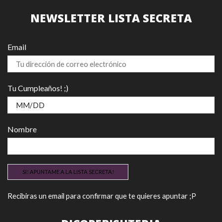
en
en
NEWSLETTER LISTA SECRETA
la
la
página
pág
de
de
Email
producto
pro
Tu Cumpleaños! ;)
Nombre
Recibiras un email para confirmar que te quieres apuntar ;P