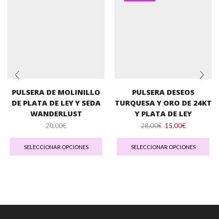
PULSERA DE MOLINILLO
PULSERA DESEOS
DE PLATA DE LEY Y SEDA
TURQUESA Y ORO DE 24KT
WANDERLUST
Y PLATA DE LEY
El
El
20,00
€
28,00
€
15,00
€
Este
precio
precio
Est
producto
original
actual
pro
SELECCIONAR OPCIONES
SELECCIONAR OPCIONES
tiene
era:
es:
tie
múltiples
28,00€.
15,00€.
múl
variantes.
var
Las
Las
opciones
opc
se
se
pueden
pu
elegir
ele