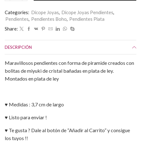
Piramides
de
Categories:
Dicope Joyas
,
Dicope Joyas Pendientes
,
Plata
Pendientes
,
Pendientes Boho
,
Pendientes Plata
de
ley
Share:
cantidad
DESCRIPCIÓN
Maravillosos pendientes con forma de piramide creados con
bolitas de miyuki de cristal bañadas en plata de ley.
Montados en plata de ley
♥ Medidas : 3,7 cm de largo
♥ Listo para enviar !
♥ Te gusta ? Dale al botón de “Añadir al Carrito” y consigue
los tuyos !!