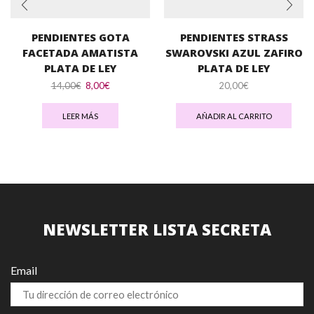
PENDIENTES GOTA
PENDIENTES STRASS
FACETADA AMATISTA
SWAROVSKI AZUL ZAFIRO
PLATA DE LEY
PLATA DE LEY
El
El
14,00
€
8,00
€
20,00
€
precio
precio
original
actual
LEER MÁS
AÑADIR AL CARRITO
era:
es:
14,00€.
8,00€.
NEWSLETTER LISTA SECRETA
Email