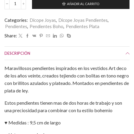
AÑADIR AL CARRITO
Pendientes
Art
Deco
Categories:
Dicope Joyas
,
Dicope Joyas Pendientes
,
con
Pendientes
,
Pendientes Boho
,
Pendientes Plata
abalorios
Plata
Share:
y
Negro
de
DESCRIPCIÓN
Plata
de
ley
Maravillosos pendientes inspirados en los vestidos Art deco
cantidad
de los años veinte, creados tejiendo con bolitas en tono negro
con brillitos azulados y plateado. Montados en pendientes de
plata de ley.
Estos pendientes tienen mas de dos horas de trabajo y son
una preciosidad para combinar con tu estilo bohemio
♥ Medidas : 9,5 cm de largo