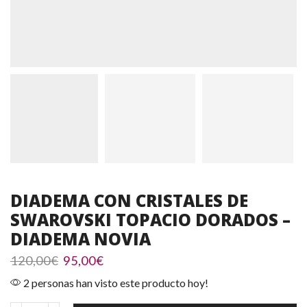
DIADEMA CON CRISTALES DE
SWAROVSKI TOPACIO DORADOS –
DIADEMA NOVIA
El
El
120,00
€
95,00
€
precio
precio
2 personas han visto este producto hoy!
original
actual
era:
es: