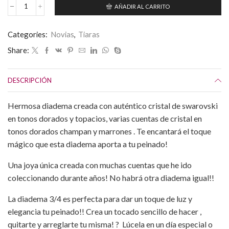
120,00€.
95,00€.
AÑADIR AL CARRITO
Diadema
con
Cristales
Categories:
Novias
,
Tiaras
de
Swarovski
Share:
Topacio
Dorados
-
DESCRIPCIÓN
Diadema
Novia
cantidad
Hermosa diadema creada con auténtico cristal de swarovski
en tonos dorados y topacios, varias cuentas de cristal en
tonos dorados champan y marrones . Te encantará el toque
mágico que esta diadema aporta a tu peinado!
Una joya única creada con muchas cuentas que he ido
coleccionando durante años! No habrá otra diadema igual!!
La diadema 3/4 es perfecta para dar un toque de luz y
elegancia tu peinado!! Crea un tocado sencillo de hacer ,
quitarte y arreglarte tu misma! ? Lúcela en un día especial o