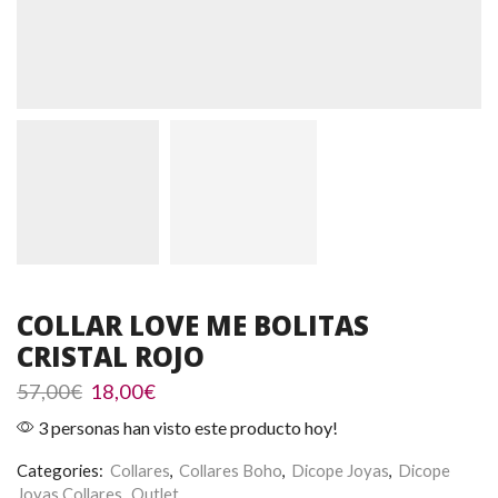
COLLAR LOVE ME BOLITAS
CRISTAL ROJO
El
El
57,00
€
18,00
€
precio
precio
3 personas han visto este producto hoy!
original
actual
era:
es:
Categories:
Collares
,
Collares Boho
,
Dicope Joyas
,
Dicope
57,00€.
18,00€.
Joyas Collares
,
Outlet