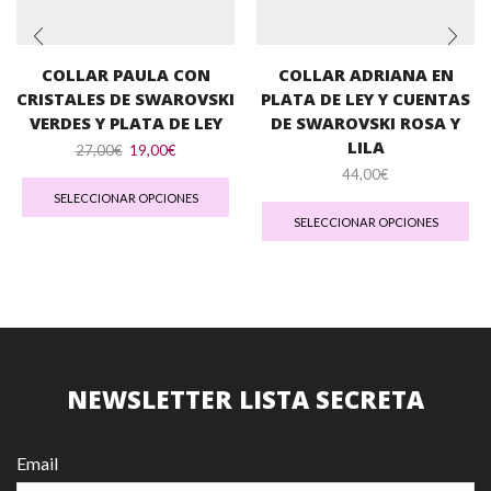
COLLAR PAULA CON
COLLAR ADRIANA EN
CRISTALES DE SWAROVSKI
PLATA DE LEY Y CUENTAS
VERDES Y PLATA DE LEY
DE SWAROVSKI ROSA Y
LILA
El
El
27,00
€
19,00
€
precio
precio
Este
44,00
€
original
actual
producto
Est
SELECCIONAR OPCIONES
era:
es:
tiene
pro
SELECCIONAR OPCIONES
27,00€.
19,00€.
múltiples
tie
variantes.
múl
Las
var
opciones
Las
se
opc
pueden
se
elegir
pu
en
ele
NEWSLETTER LISTA SECRETA
la
en
página
la
de
pág
Email
producto
de
pro