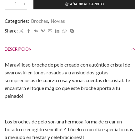
AÑADIR AL CARRITO
Broche
de
Pelo
Categories:
Broches
,
Novias
Rosa
con
Share:
Swarovski
y
Gotas
DESCRIPCIÓN
de
cuarzo
Rosa
Maravilloso broche de pelo creado con auténtico cristal de
-
swarovski en tonos rosados y translucidos, gotas
Broche
Novia
semipreciosas de cuarzo rosa y varias cuentas de cristal. Te
cantidad
encantará el toque mágico que este broche aporta a tu
peinado!
Los broches de pelo son una hermosa forma de crear un
tocado o recogido sencillo! ? Lúcelo en un día especial o mas
a menudo en fiestas y celebraciones!!